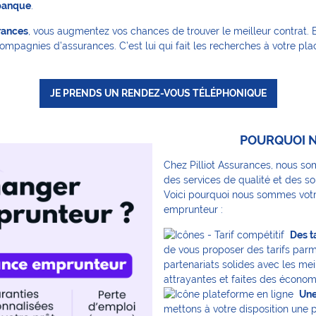
 banque
.
rances
, vous augmentez vos chances de trouver le meilleur contrat. E
mpagnies d’assurances. C’est lui qui fait les recherches à votre plac
JE PRENDS UN RENDEZ-VOUS TÉLÉPHONIQUE
POURQUOI N
Chez Pilliot Assurances, nous som
des services de qualité et des s
Voici pourquoi nous sommes votr
emprunteur :
Des ta
de vous proposer des tarifs parm
partenariats solides avec les mei
attrayantes et faites des économ
Une
mettons à votre disposition une p