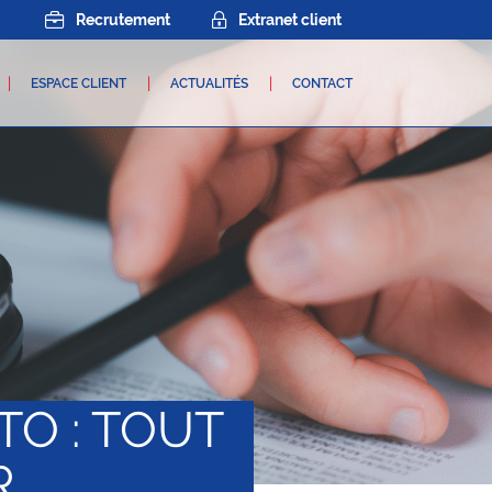
Recrutement
Extranet client
ESPACE CLIENT
ACTUALITÉS
CONTACT
TO : TOUT
R