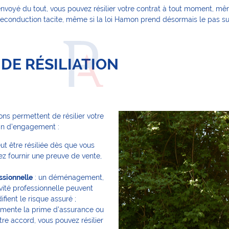
as envoyé du tout, vous pouvez résilier votre contrat à tout moment, 
econduction tacite, même si la loi Hamon prend désormais le pas sur 
 DE RÉSILIATION
ons permettent de résilier votre
an d’engagement :
ut être résiliée dès que vous
ez fournir une preuve de vente,
ssionnelle
: un déménagement,
vité professionnelle peuvent
fient le risque assuré ;
ugmente la prime d’assurance ou
tre accord, vous pouvez résilier