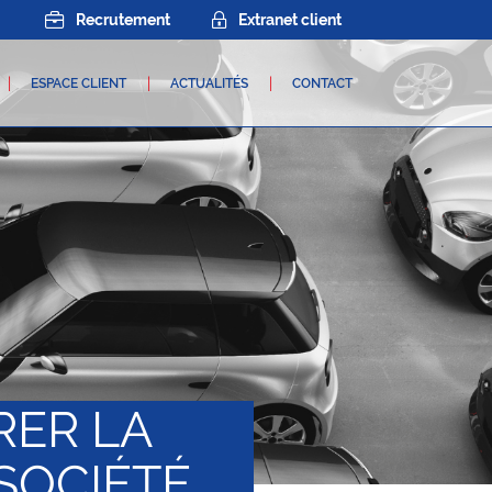
Recrutement
Extranet client
ESPACE CLIENT
ACTUALITÉS
CONTACT
RER LA
SOCIÉTÉ